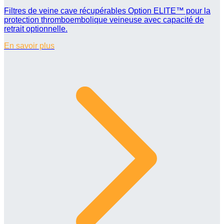
Filtres de veine cave récupérables Option ELITE™ pour la
protection thromboembolique veineuse avec capacité de
retrait optionnelle.
En savoir plus