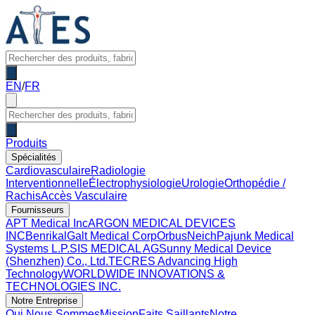
EN
/
FR
Produits
Spécialités
Cardiovasculaire
Radiologie
Interventionnelle
Électrophysiologie
Urologie
Orthopédie /
Rachis
Accès Vasculaire
Fournisseurs
APT Medical Inc
ARGON MEDICAL DEVICES
INC
Benrikal
Galt Medical Corp
OrbusNeich
Pajunk Medical
Systems L.P.
SIS MEDICAL AG
Sunny Medical Device
(Shenzhen) Co., Ltd.
TECRES Advancing High
Technology
WORLDWIDE INNOVATIONS &
TECHNOLOGIES INC.
Notre Entreprise
Qui Nous Sommes
Mission
Faits Saillants
Notre