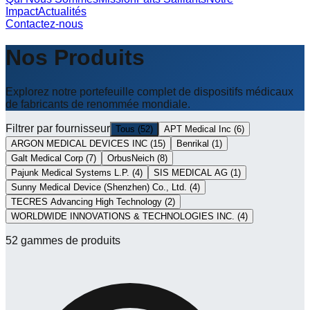
Impact
Actualités
Contactez-nous
Nos Produits
Explorez notre portefeuille complet de dispositifs médicaux
de fabricants de renommée mondiale.
Filtrer par fournisseur
Tous
(
52
)
APT Medical Inc
(
6
)
ARGON MEDICAL DEVICES INC
(
15
)
Benrikal
(
1
)
Galt Medical Corp
(
7
)
OrbusNeich
(
8
)
Pajunk Medical Systems L.P.
(
4
)
SIS MEDICAL AG
(
1
)
Sunny Medical Device (Shenzhen) Co., Ltd.
(
4
)
TECRES Advancing High Technology
(
2
)
WORLDWIDE INNOVATIONS & TECHNOLOGIES INC.
(
4
)
52
gammes de produits