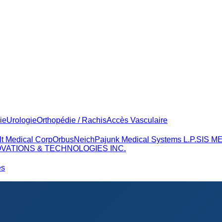
ie
Urologie
Orthopédie / Rachis
Accès Vasculaire
lt Medical Corp
OrbusNeich
Pajunk Medical Systems L.P.
SIS M
VATIONS & TECHNOLOGIES INC.
és