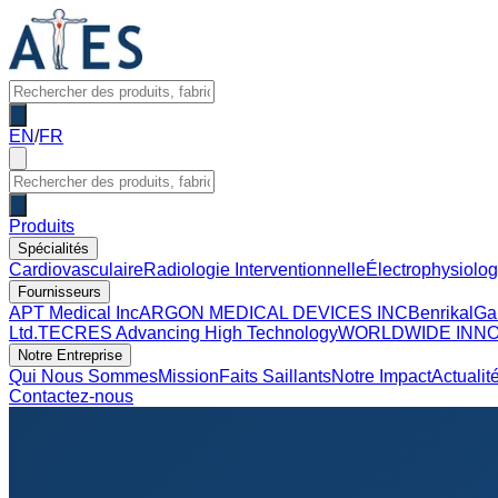
EN
/
FR
Produits
Spécialités
Cardiovasculaire
Radiologie Interventionnelle
Électrophysiolog
Fournisseurs
APT Medical Inc
ARGON MEDICAL DEVICES INC
Benrikal
Ga
Ltd.
TECRES Advancing High Technology
WORLDWIDE INNO
Notre Entreprise
Qui Nous Sommes
Mission
Faits Saillants
Notre Impact
Actualit
Contactez-nous