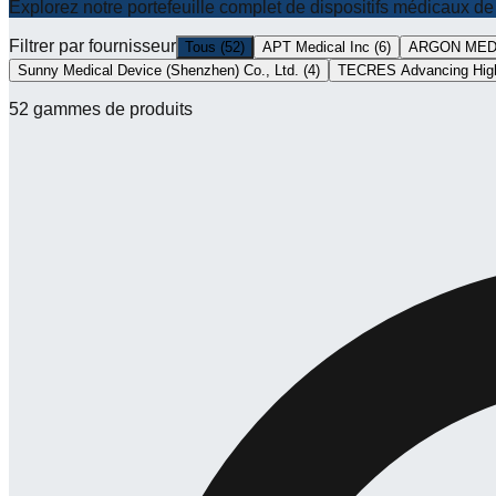
Explorez notre portefeuille complet de dispositifs médicaux 
Filtrer par fournisseur
Tous
(
52
)
APT Medical Inc
(
6
)
ARGON MEDI
Sunny Medical Device (Shenzhen) Co., Ltd.
(
4
)
TECRES Advancing Hig
52
gammes de produits