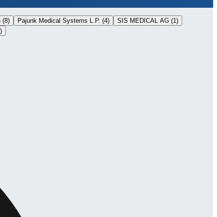
h
(
8
)
Pajunk Medical Systems L.P.
(
4
)
SIS MEDICAL AG
(
1
)
)