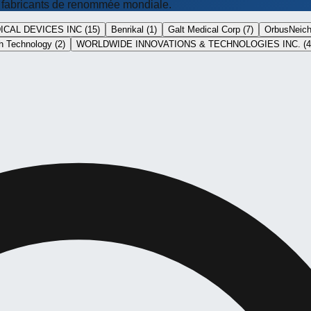
de fabricants de renommée mondiale.
CAL DEVICES INC
(
15
)
Benrikal
(
1
)
Galt Medical Corp
(
7
)
OrbusNeic
h Technology
(
2
)
WORLDWIDE INNOVATIONS & TECHNOLOGIES INC.
(
4