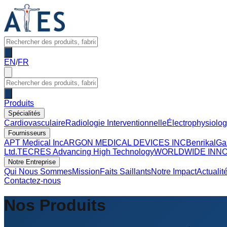
EN
/
FR
Produits
Spécialités
Cardiovasculaire
Radiologie Interventionnelle
Électrophysiolog
Fournisseurs
APT Medical Inc
ARGON MEDICAL DEVICES INC
Benrikal
Ga
Ltd.
TECRES Advancing High Technology
WORLDWIDE INNO
Notre Entreprise
Qui Nous Sommes
Mission
Faits Saillants
Notre Impact
Actualit
Contactez-nous
Nos Produits