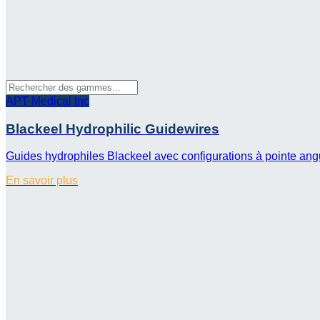
APT Medical Inc
Blackeel Hydrophilic Guidewires
Guides hydrophiles Blackeel avec configurations à pointe angulé
En savoir plus