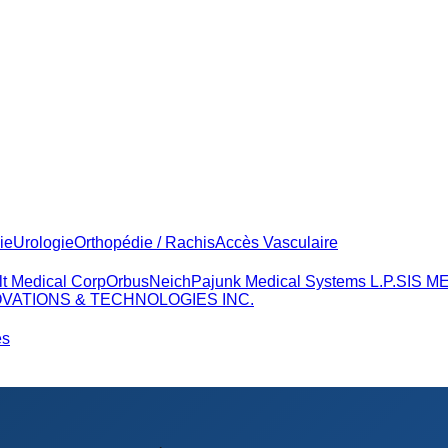
ie
Urologie
Orthopédie / Rachis
Accès Vasculaire
lt Medical Corp
OrbusNeich
Pajunk Medical Systems L.P.
SIS M
VATIONS & TECHNOLOGIES INC.
és