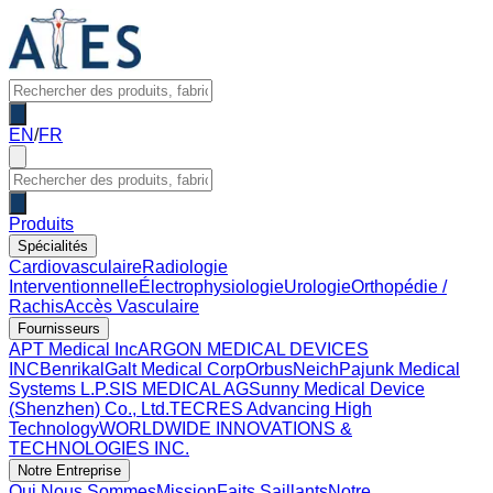
EN
/
FR
Produits
Spécialités
Cardiovasculaire
Radiologie
Interventionnelle
Électrophysiologie
Urologie
Orthopédie /
Rachis
Accès Vasculaire
Fournisseurs
APT Medical Inc
ARGON MEDICAL DEVICES
INC
Benrikal
Galt Medical Corp
OrbusNeich
Pajunk Medical
Systems L.P.
SIS MEDICAL AG
Sunny Medical Device
(Shenzhen) Co., Ltd.
TECRES Advancing High
Technology
WORLDWIDE INNOVATIONS &
TECHNOLOGIES INC.
Notre Entreprise
Qui Nous Sommes
Mission
Faits Saillants
Notre