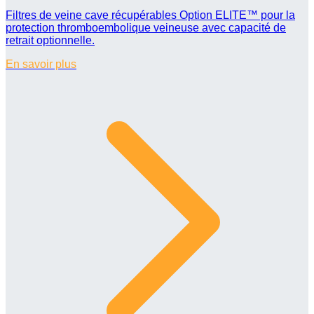
Filtres de veine cave récupérables Option ELITE™ pour la
protection thromboembolique veineuse avec capacité de
retrait optionnelle.
En savoir plus